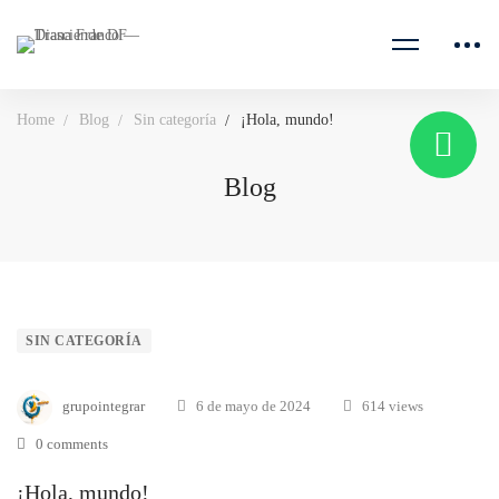
Home
Blog
Sin categoría
¡Hola, mundo!
Blog
¡Hola,
SIN CATEGORÍA
mundo!
grupointegrar
6 de mayo de 2024
614 views
0 comments
¡Hola, mundo!