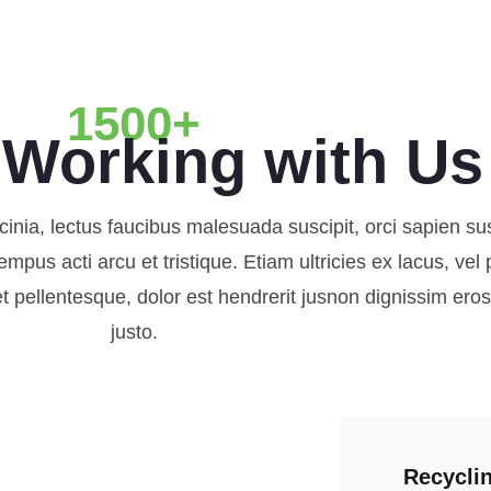
1500+
 Working with Us
cinia, lectus faucibus malesuada suscipit, orci sapien susc
us acti arcu et tristique. Etiam ultricies ex lacus, vel p
iet pellentesque, dolor est hendrerit jusnon dignissim er
justo.
Recycli