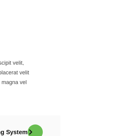
ipit velit,
lacerat velit
os magna vel
ng System